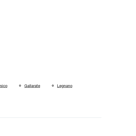
sico
Gallarate
Legnano