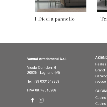
T Dieci a pannello
Te
AZIEN
Vanosi Arredamenti S.r.l.
Realizz
Vicolo Corridoni, 6
Brand
20025 - Legnano (MI)
Catalog
Tel.
+39 0331547359
Contatt
P.IVA 08747010968
CUCIN
Cucine
Cucine