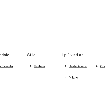
riale
Stile
I più visti a :
n Tessuto
Moderni
Busto Arsizio
Cor
Milano