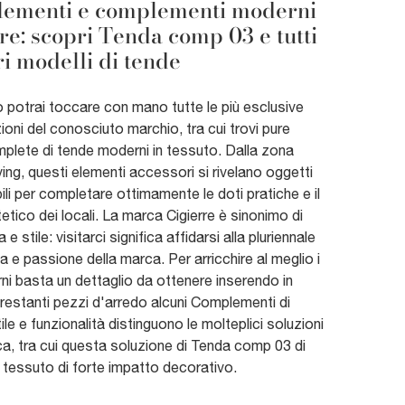
ementi e complementi moderni
re: scopri Tenda comp 03 e tutti
tri modelli di tende
o potrai toccare con mano tutte le più esclusive
oni del conosciuto marchio, tra cui trovi pure
mplete di tende moderni in tessuto. Dalla zona
iving, questi elementi accessori si rivelano oggetti
li per completare ottimamente le doti pratiche e il
etico dei locali. La marca Cigierre è sinonimo di
e stile: visitarci significa affidarsi alla pluriennale
 e passione della marca. Per arricchire al meglio i
erni basta un dettaglio da ottenere inserendo in
restanti pezzi d'arredo alcuni Complementi di
tile e funzionalità distinguono le molteplici soluzioni
ca, tra cui questa soluzione di Tenda comp 03 di
n tessuto di forte impatto decorativo.