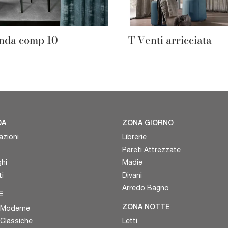
nda comp 10
T Venti arricciata
DA
ZONA GIORNO
azioni
Librerie
Pareti Attrezzate
hi
Madie
i
Divani
Arredo Bagno
E
 Moderne
ZONA NOTTE
 Classiche
Letti