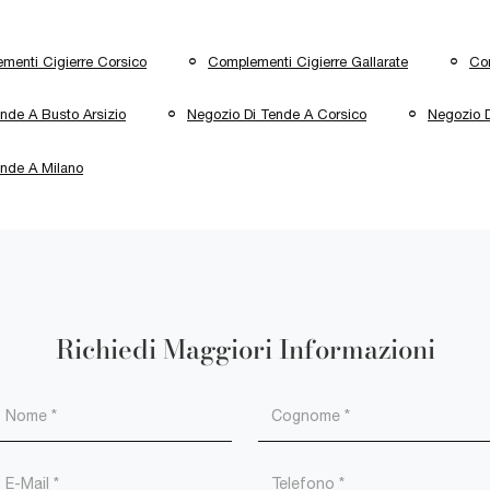
menti Cigierre Corsico
Complementi Cigierre Gallarate
Co
nde A Busto Arsizio
Negozio Di Tende A Corsico
Negozio D
ende A Milano
Richiedi Maggiori Informazioni