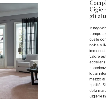
Compl
Cigier
gli al
In negozi
composizi
quelle co
notte al l
immancabi
valore est
eccellenza 
esperienza
locali int
mezzo ai 
qualità. S
della mar
Cigierre i