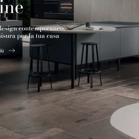
ine
a design contemporaneo,
misura per la tua casa
iù