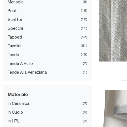
Mensole
5
Pouf
19
Scrittoi
10
Specchi
11
Tappeti
42
Tavolini
51
Tende
49
Tende A Rullo
2
Tende Alla Veneziana
1
Materiale
In Ceramica
3
In Cuoio
9
In HPL
2