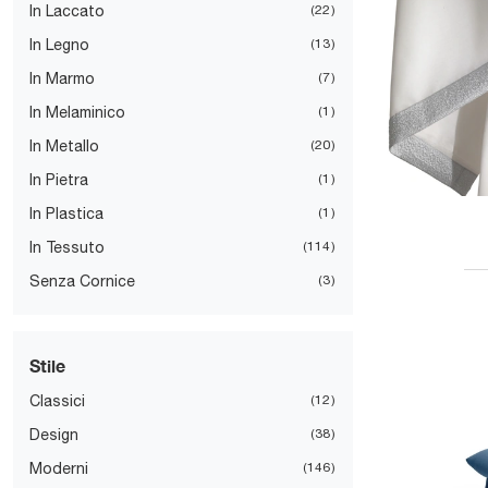
In Laccato
22
In Legno
13
In Marmo
7
In Melaminico
1
In Metallo
20
In Pietra
1
In Plastica
1
In Tessuto
114
Senza Cornice
3
Stile
Classici
12
Design
38
Moderni
146