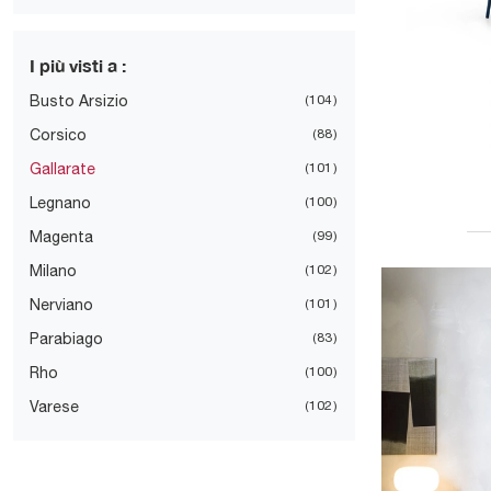
I più visti a :
Busto Arsizio
104
Corsico
88
Gallarate
101
Legnano
100
Magenta
99
Milano
102
Nerviano
101
Parabiago
83
Rho
100
Varese
102