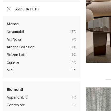
AZZERA FILTRI
Marca
Novamobili
37
Art Nova
8
Athena Collezioni
38
Bolzan Letti
20
Cigierre
56
Midj
37
Elementi
Appendiabiti
5
Contenitori
1