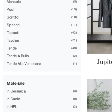
Mensole
5
Pouf
19
Scrittoi
10
Specchi
11
Tappeti
42
Tavolini
51
Tende
49
Tende A Rullo
2
Jupit
Tende Alla Veneziana
1
Materiale
In Ceramica
3
In Cuoio
9
In HPL
2