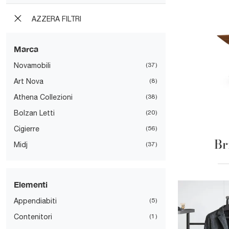
AZZERA FILTRI
Marca
Novamobili
37
Art Nova
8
Athena Collezioni
38
Bolzan Letti
20
Cigierre
56
Br
Midj
37
Elementi
Appendiabiti
5
Contenitori
1