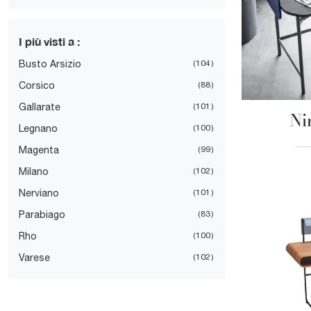
I più visti a :
Busto Arsizio
104
Corsico
88
Gallarate
101
Ni
Legnano
100
Magenta
99
Milano
102
Nerviano
101
Parabiago
83
Rho
100
Varese
102