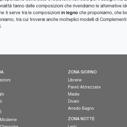
nalità fanno delle composizioni che rivendiamo le alternative ideal
in legno
 che ti serve tra le composizioni
che proponiamo, che ben
oniamo, tra cui troverai anche molteplici modelli di Complementi, 
.
DA
ZONA GIORNO
azioni
Librerie
Pareti Attrezzate
hi
Madie
i
Divani
Arredo Bagno
E
 Moderne
ZONA NOTTE
 Classiche
Letti