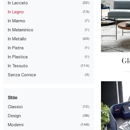
In Laccato
22
In Legno
13
In Marmo
7
In Melaminico
1
In Metallo
20
In Pietra
1
In Plastica
1
Gl
In Tessuto
114
Senza Cornice
3
Stile
Classici
12
Design
38
Moderni
146