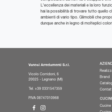
L'eccellenza dei materiali e la loro funzio
hai la possibilità di trovare tutto quello
ambienti di vario tipo. Glimobili che prop
dunque anche in legno di molteplici colori
AZIEN
Vanosi Arredamenti S.r.l.
Realizz
Vicolo Corridoni, 6
Brand
20025 - Legnano (MI)
Catalog
Tel.
+39 0331547359
Contatt
P.IVA 08747010968
CUCIN
Cucine
Cucine