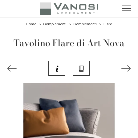
Home
>
Complementi
>
Complementi
>
Flare
Tavolino Flare di Art Nova