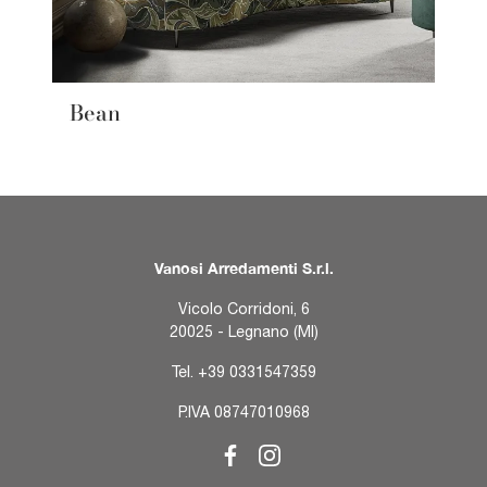
Bean
Vanosi Arredamenti S.r.l.
Vicolo Corridoni, 6
20025 - Legnano (MI)
Tel.
+39 0331547359
P.IVA 08747010968