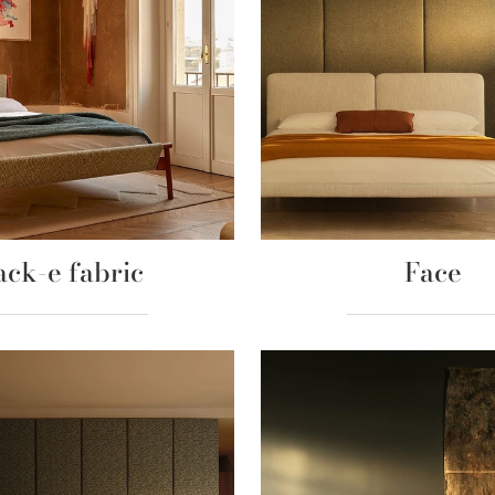
ack-e fabric
Face