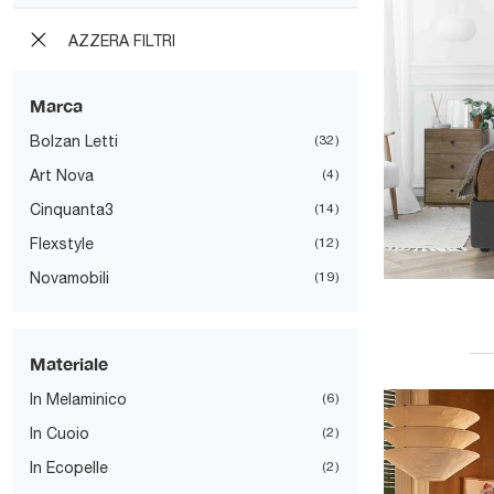
AZZERA FILTRI
Marca
Bolzan Letti
32
Art Nova
4
Cinquanta3
14
Flexstyle
12
Novamobili
19
Materiale
In Melaminico
6
In Cuoio
2
In Ecopelle
2