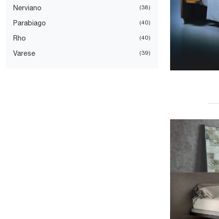
Nerviano
38
Parabiago
40
Rho
40
Varese
39