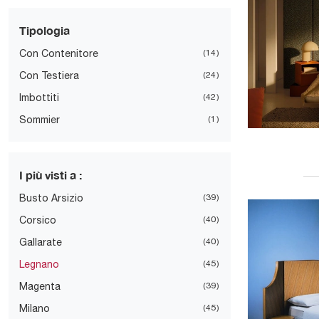
Tipologia
Con Contenitore
14
Con Testiera
24
Imbottiti
42
Sommier
1
I più visti a :
Busto Arsizio
39
Corsico
40
Gallarate
40
Legnano
45
Magenta
39
Milano
45