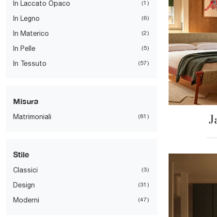
In Laccato Opaco
1
In Legno
6
In Materico
2
In Pelle
5
In Tessuto
57
Misura
J
Matrimoniali
81
Stile
Classici
3
Design
31
Moderni
47