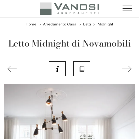
Home
>
Arredamento Casa
>
Letti
>
Midnight
Letto Midnight di Novamobili