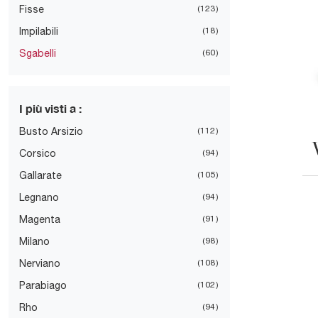
Fisse
123
Impilabili
18
Sgabelli
60
I più visti a :
Busto Arsizio
112
Corsico
94
Gallarate
105
Legnano
94
Magenta
91
Milano
98
Nerviano
108
Parabiago
102
Rho
94