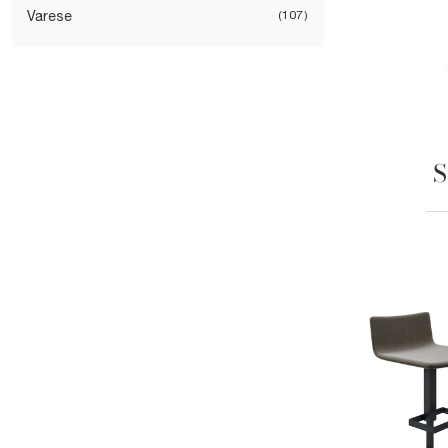
Varese
107
S