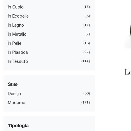
In Cuoio
17
In Ecopelle
3
In Legno
17
In Metallo
7
In Pelle
16
In Plastica
27
In Tessuto
114
L
Stile
Design
30
Moderne
171
Tipologia