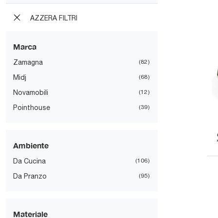
AZZERA FILTRI
Marca
Zamagna
82
Midj
68
Novamobili
12
Pointhouse
39
Ambiente
Da Cucina
106
Da Pranzo
95
Materiale