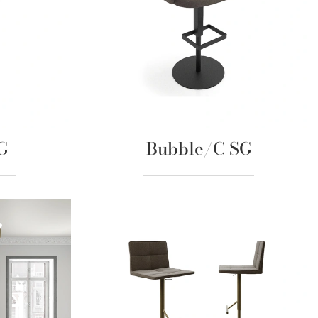
G
Bubble/C SG