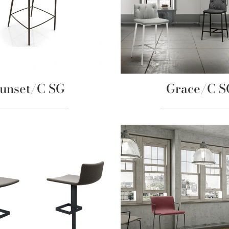
unset/C SG
Grace/C S