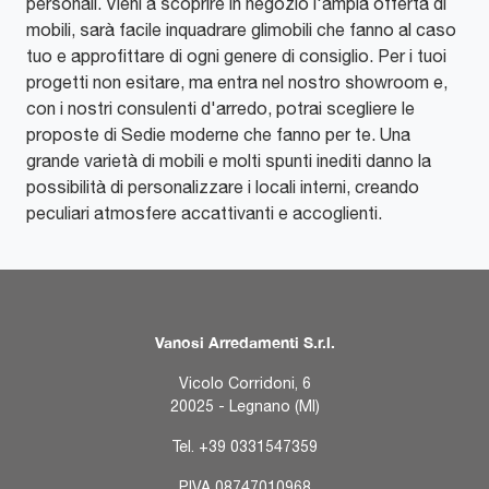
personali. Vieni a scoprire in negozio l'ampia offerta di
mobili, sarà facile inquadrare glimobili che fanno al caso
tuo e approfittare di ogni genere di consiglio. Per i tuoi
progetti non esitare, ma entra nel nostro showroom e,
con i nostri consulenti d'arredo, potrai scegliere le
proposte di Sedie moderne che fanno per te. Una
grande varietà di mobili e molti spunti inediti danno la
possibilità di personalizzare i locali interni, creando
peculiari atmosfere accattivanti e accoglienti.
Vanosi Arredamenti S.r.l.
Vicolo Corridoni, 6
20025 - Legnano (MI)
Tel.
+39 0331547359
P.IVA 08747010968