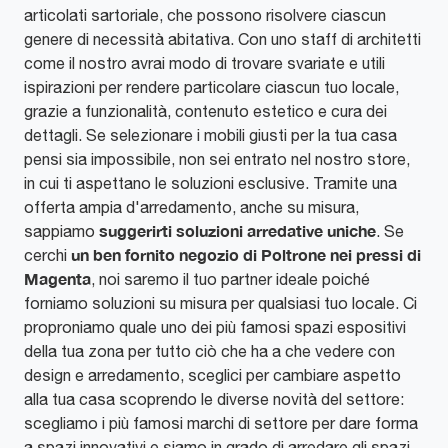
articolati sartoriale, che possono risolvere ciascun
genere di necessità abitativa. Con uno staff di architetti
come il nostro avrai modo di trovare svariate e utili
ispirazioni per rendere particolare ciascun tuo locale,
grazie a funzionalità, contenuto estetico e cura dei
dettagli. Se selezionare i mobili giusti per la tua casa
pensi sia impossibile, non sei entrato nel nostro store,
in cui ti aspettano le soluzioni esclusive. Tramite una
offerta ampia d'arredamento, anche su misura,
suggerirti soluzioni arredative uniche
sappiamo
. Se
un ben fornito negozio di Poltrone nei pressi di
cerchi
Magenta
, noi saremo il tuo partner ideale poiché
forniamo soluzioni su misura per qualsiasi tuo locale. Ci
proproniamo quale uno dei più famosi spazi espositivi
della tua zona per tutto ciò che ha a che vedere con
design e arredamento, sceglici per cambiare aspetto
alla tua casa scoprendo le diverse novità del settore:
scegliamo i più famosi marchi di settore per dare forma
a spazi innovativi e siamo in grado di arredare gli spazi