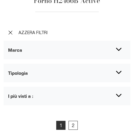
Forno H2466B Active
AZZERA FILTRI
Marca
Tipologia
I più visti a :
1
2