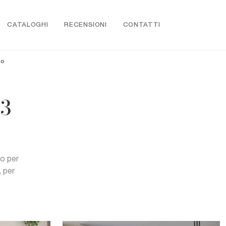
CATALOGHI
RECENSIONI
CONTATTI
co
a3
co per
 per