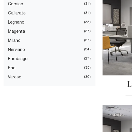
Corsico
31
Gallarate
31
Legnano
33
Magenta
37
Milano
37
Nerviano
34
Parabiago
27
Rho
35
Varese
30
L