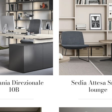
ania Direzionale
Sedia Attesa 
10B
lounge