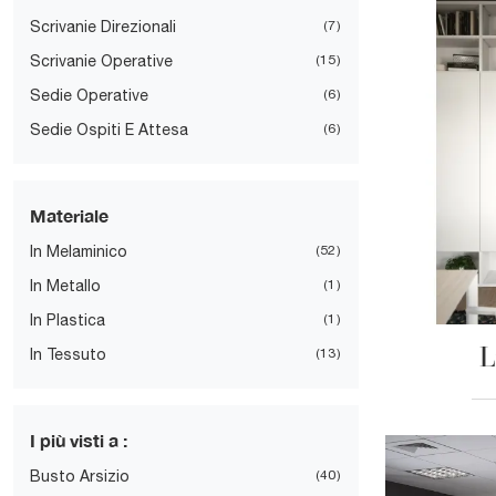
Scrivanie Direzionali
7
Scrivanie Operative
15
Sedie Operative
6
Sedie Ospiti E Attesa
6
Materiale
In Melaminico
52
In Metallo
1
In Plastica
1
L
In Tessuto
13
I più visti a :
Busto Arsizio
40