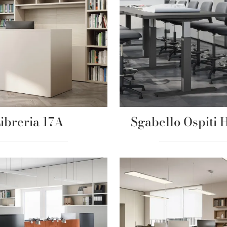
ibreria 17A
Sgabello Ospiti 