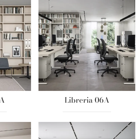
7A
Libreria 06A