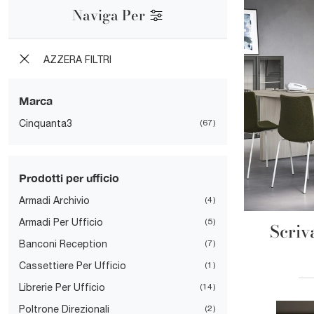
Naviga Per
AZZERA FILTRI
Marca
Cinquanta3
67
Prodotti per ufficio
Armadi Archivio
4
Armadi Per Ufficio
5
Scriv
Banconi Reception
7
Cassettiere Per Ufficio
1
Librerie Per Ufficio
14
Poltrone Direzionali
2