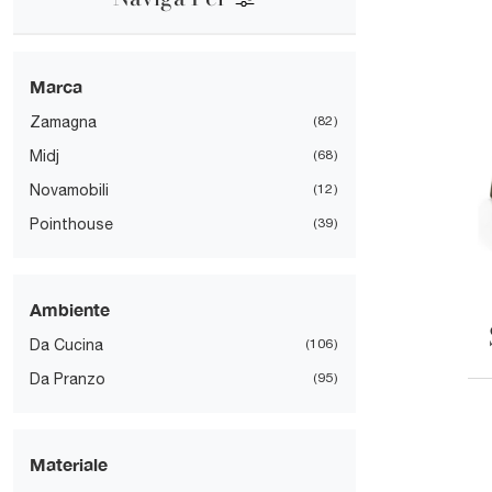
Marca
Zamagna
82
Midj
68
Novamobili
12
Pointhouse
39
Ambiente
Da Cucina
106
Da Pranzo
95
Materiale