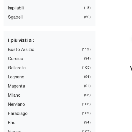
Impilabili
18
Sgabelli
60
I più visti a :
Busto Arsizio
112
Corsico
94
Gallarate
105
Legnano
94
Magenta
91
Milano
98
Nerviano
108
Parabiago
102
Rho
94
Varese
107