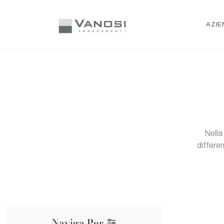
AZIE
Nella
differe
Naviga Per