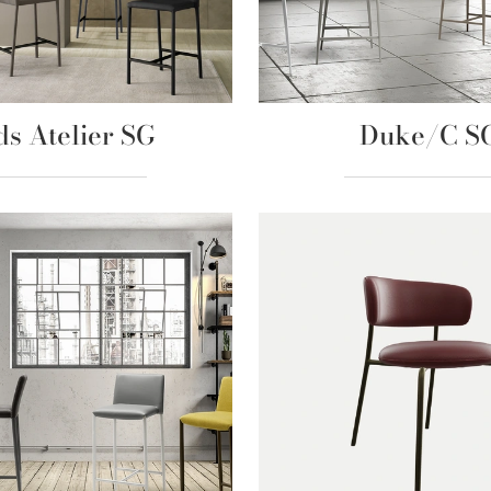
ds Atelier SG
Duke/C S