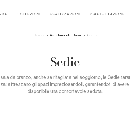
NDA
COLLEZIONI
REALIZZAZIONI
PROGETTAZIONE
Home
>
Arredamento Casa
>
Sedie
Sedie
 sala da pranzo, anche se ritagliata nel soggiorno, le Sedie fara
nza: attrezzano gli spazi impreziosendoli, garantendoti di aver
disponibile una confortevole seduta.