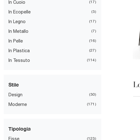
In Cuoio
17
In Ecopelle
3
In Legno
17
In Metallo
7
In Pelle
16
In Plastica
27
In Tessuto
114
L
Stile
Design
30
Moderne
171
Tipologia
Fisse
123