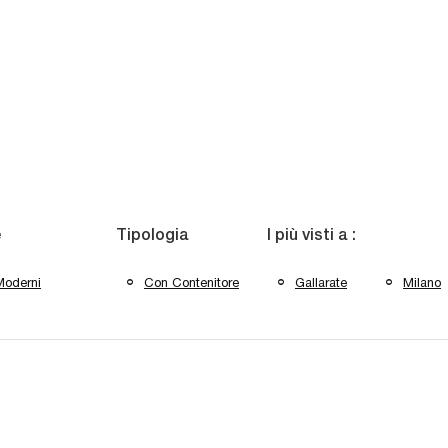
e
Tipologia
I più visti a :
Moderni
Con Contenitore
Gallarate
Milano