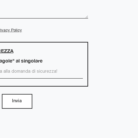
rivacy Policy
REZZA
ragole" al singolare
Invia