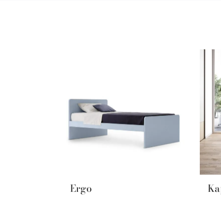
Ergo
Ka