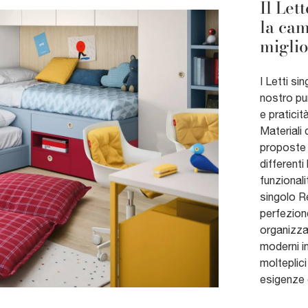
Il Let
la cam
miglio
I Letti si
nostro pu
e pratici
Materiali 
proposte 
differenti
funzionali
singolo Re
perfezion
organizzat
moderni in
molteplici
esigenze 