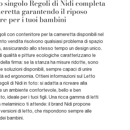
to singolo Regoli di Nidi completa
eretta garantendo il riposo
re per i tuoi bambini
ngoli con contenitore per la cameretta disponibili nel
nto vendita risolvono qualsiasi problema di spazio
tà, assicurando allo stesso tempo un design unico.
di qualità e pitture ecologiche caratterizzano le
della firma: se la stanza ha misure ridotte, sono
 le soluzioni disponibili, sempre capaci di unire
tà ed ergonomia. Ottieni informazioni sul Letto
goli di Nidi in foto: si adatta a ricreare alla
e un ambiente confortevole, bello e ben
o, ideale per i tuoi figli. Una ricca gamma di letti
 melaminico ti attende: il brand Nidi propone
 versioni di letto, che rispondono sempre alle
dei bambini.