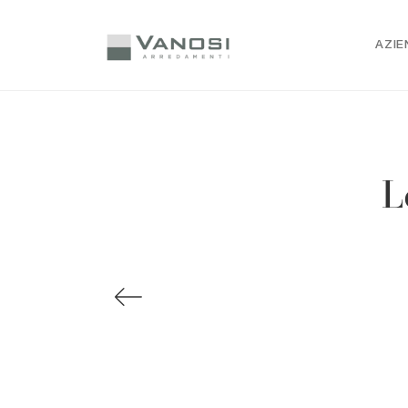
AZIE
L