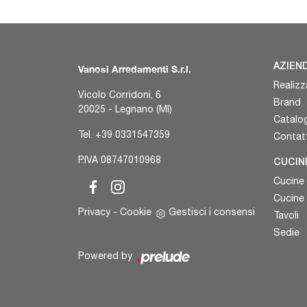
AZIEN
Vanosi Arredamenti S.r.l.
Realizz
Vicolo Corridoni, 6
Brand
20025 - Legnano (MI)
Catalog
Tel.
+39 0331547359
Contatt
P.IVA 08747010968
CUCIN
Cucine
Cucine
Privacy
-
Cookie
Gestisci i consensi
Tavoli
Sedie
Powered by