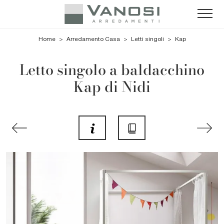
Home
>
Arredamento Casa
>
Letti singoli
>
Kap
Letto singolo a baldacchino
Kap di Nidi