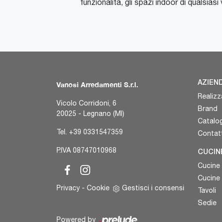
funzionalità, gli spazi indoor di qualsiasi
AZIEN
Vanosi Arredamenti S.r.l.
Realizz
Vicolo Corridoni, 6
Brand
20025 - Legnano (MI)
Catalog
Tel.
+39 0331547359
Contatt
P.IVA 08747010968
CUCIN
Cucine
Cucine
Privacy
-
Cookie
Gestisci i consensi
Tavoli
Sedie
Powered by