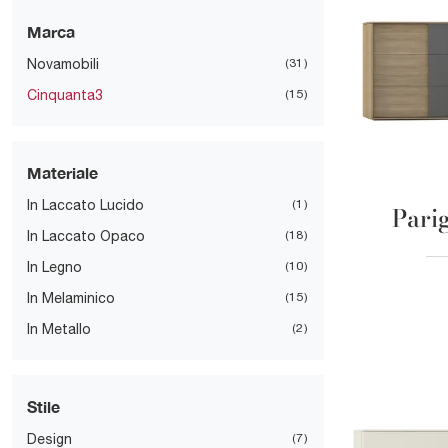
Marca
Novamobili
31
Cinquanta3
15
Materiale
In Laccato Lucido
1
Pari
In Laccato Opaco
18
In Legno
10
In Melaminico
15
In Metallo
2
Stile
Design
7