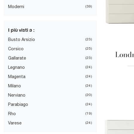
Moderni
39
I più visti a :
Busto Arsizio
23
Corsico
25
Londr
Gallarate
23
Legnano
24
Magenta
24
Milano
24
Nerviano
20
Parabiago
24
Rho
19
Varese
24