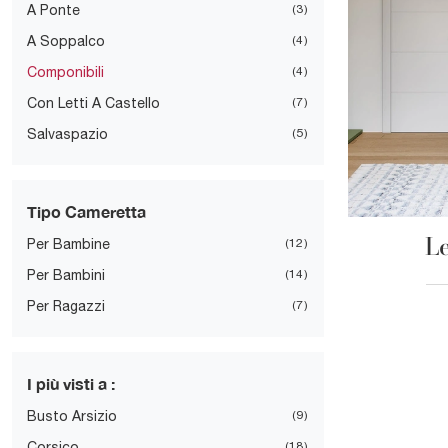
A Ponte
3
A Soppalco
4
Componibili
4
Con Letti A Castello
7
Salvaspazio
5
Tipo Cameretta
Le
Per Bambine
12
Per Bambini
14
Per Ragazzi
7
I più visti a :
Busto Arsizio
9
Corsico
18