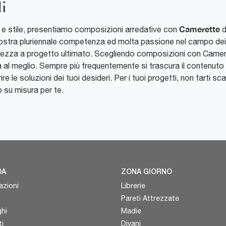
i
Camerette
o e stile, presentiamo composizioni arredative con
d
nostra pluriennale competenza ed molta passione nel campo dei mo
tezza a progetto ultimato. Scegliendo composizioni con Camere
sa al meglio. Sempre più frequentemente si trascura il contenuto 
ire le soluzioni dei tuoi desideri. Per i tuoi progetti, non farti sc
o su misura per te.
DA
ZONA GIORNO
azioni
Librerie
Pareti Attrezzate
hi
Madie
i
Divani