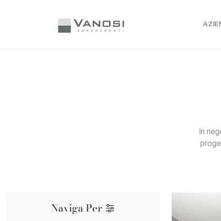
AZIE
In neg
proge
Naviga Per