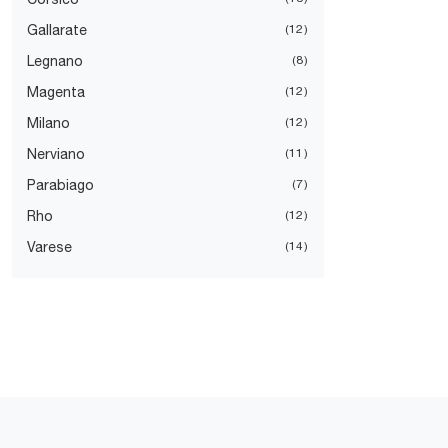
Gallarate
12
Legnano
8
Magenta
12
Milano
12
Nerviano
11
Parabiago
7
Rho
12
Varese
14