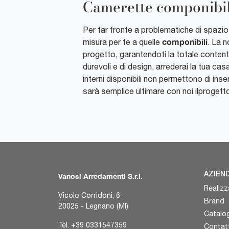
Camerette componibil
Per far fronte a problematiche di spazi
componibili
misura per te a quelle
. La 
progetto, garantendoti la totale conten
durevoli e di design, arrederai la tua ca
interni disponibili non permettono di inser
sarà semplice ultimare con noi ilprogett
AZIEN
Vanosi Arredamenti S.r.l.
Realizz
Vicolo Corridoni, 6
Brand
20025 - Legnano (MI)
Catalog
Tel.
+39 0331547359
Contatt