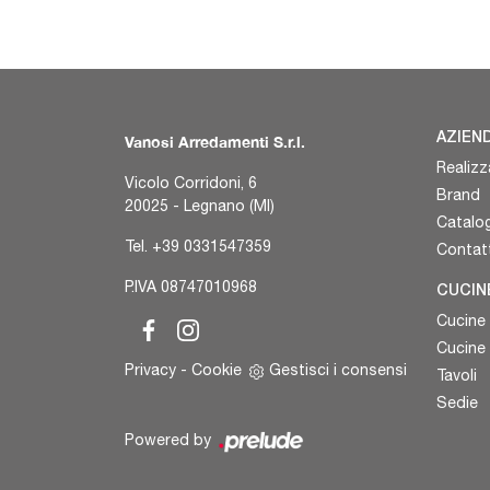
AZIEN
Vanosi Arredamenti S.r.l.
Realizz
Vicolo Corridoni, 6
Brand
20025 - Legnano (MI)
Catalog
Tel.
+39 0331547359
Contatt
P.IVA 08747010968
CUCIN
Cucine
Cucine
Privacy
-
Cookie
Gestisci i consensi
Tavoli
Sedie
Powered by