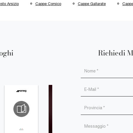
sto Arsizio
Cappe Corsico
Cappe Gallarate
Cappe
loghi
Richiedi M