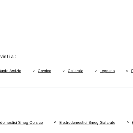
 visti a :
usto Arsizio
Corsico
Gallarate
Legnano
rodomestici Smeg Corsico
Elettrodomestici Smeg Gallarate