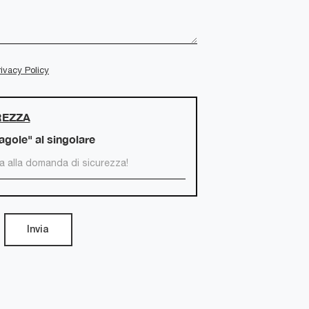
rivacy Policy
REZZA
ragole" al singolare
Invia