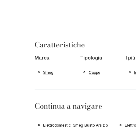
Caratteristiche
Marca
Tipologia
I più
Smeg
Cappe
B
Continua a navigare
Elettrodomestici Smeg Busto Arsizio
Elett