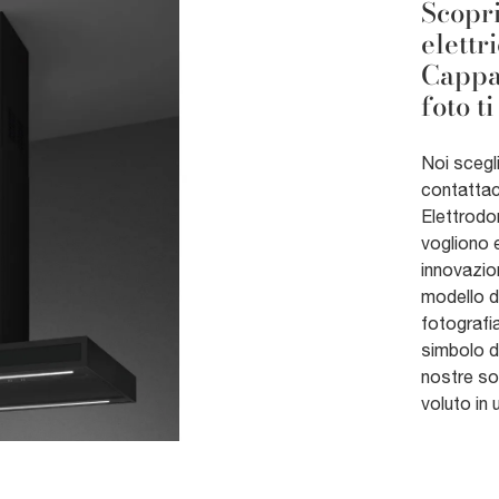
Scopri
elettr
Cappa
foto t
Noi scegli
contattaci
Elettrodom
vogliono 
innovazio
modello d
fotografia
simbolo di
nostre so
voluto in