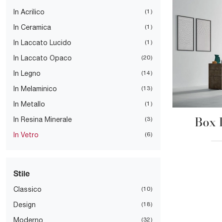
In Acrilico
1
In Ceramica
1
In Laccato Lucido
1
In Laccato Opaco
20
In Legno
14
In Melaminico
13
In Metallo
1
Box 
In Resina Minerale
3
In Vetro
6
Stile
Classico
10
Design
18
Moderno
32