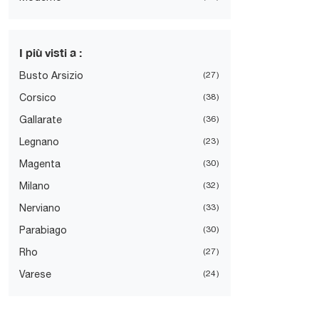
I più visti a :
Busto Arsizio
27
Corsico
38
Gallarate
36
Legnano
23
Magenta
30
Milano
32
Nerviano
33
Parabiago
30
Rho
27
Varese
24