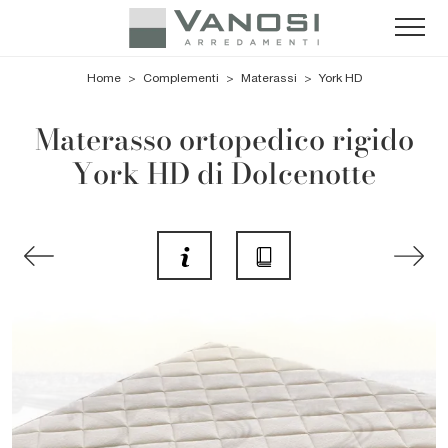
Home
>
Complementi
>
Materassi
>
York HD
Materasso ortopedico rigido
York HD di Dolcenotte